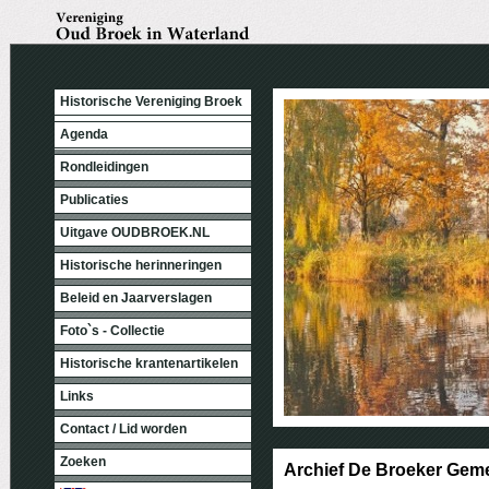
Historische Vereniging Broek
Agenda
Rondleidingen
Publicaties
Uitgave OUDBROEK.NL
Historische herinneringen
Beleid en Jaarverslagen
Foto`s - Collectie
Historische krantenartikelen
Links
Contact / Lid worden
Zoeken
Archief De Broeker Ge