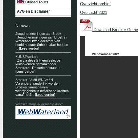
Guided Tours
Overzicht archief
AVG en Disclaimer
Overzicht 2021
Nieuws
Download Broeker Geme
Jeugdherinneringen aan Broek
Jeugdherinneringen aan Broek in
Waterland Twee dochters van
hoofdmeester Schoemaker hebben
...
[Lees verder]
KUNSTwerken
Zie via deze link een selectie
kunstwerken gemaakt door
Broekers De serie bestaat u...
[Lees verder]
Broeker FAMILIENAMEN
Via onderstaande link worden
Broeker familienamen
weergegeven in historische kranten
vanaf het&...
[Lees verder]
Website mogelijk gemaakt door: